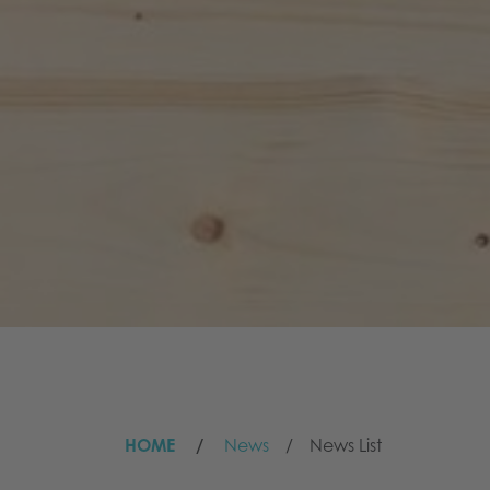
HOME
News
News List