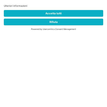
Classifiche
RAMPA CON I CAMPIONI
Ordine di partenza Rampa con i Campioni 2025 ⇒
Classifica Finale Uomini 2025 ⇒
Classifica Finale Donne 2025 ⇒
Classifica Finale Generale 2025 ⇒