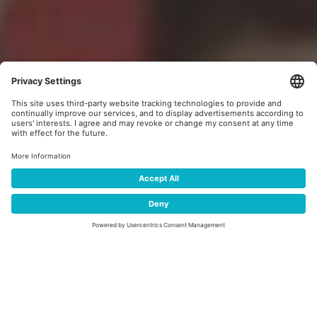
SEPTEMBERFEST
EIN UNVERGESSLICHES EREIGNIS, DAS TRADITION,
GENUSS UND UNTERHALTUNG VEREINT!