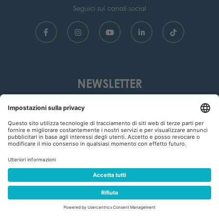
Seguici sui canali social
NEWSLETTER
Iscriviti per ricevere aggiornamenti
NORDIC SKI WM VAL DI FIEMME 2003 srl
+39 0462 352013
info@fiemmeworldcup.com
VAT 01696990223
COOKIES
IMPRINT
PRIVACY
ORGANIZZAZIONE TRASPARENTE